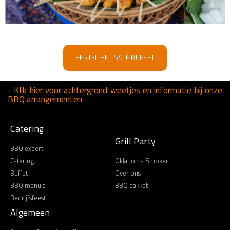
BESTEL HET SATÉ BUFFET
- Klik hier voor achtergrond weetjes en informatie bij onze
BBQ arrangementen -
Catering
Grill Party
BBQ expert
Catering
Oklahoma Smoker
Buffet
Over ons
BBQ menu's
BBQ pakket
Bedrijfsfeest
Algemeen