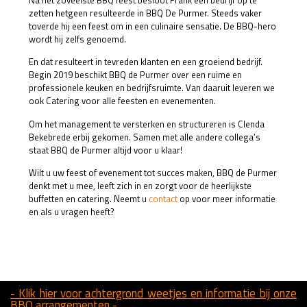
zetten hetgeen resulteerde in BBQ De Purmer. Steeds vaker
toverde hij een feest om in een culinaire sensatie. De BBQ-hero
wordt hij zelfs genoemd.
En dat resulteert in tevreden klanten en een groeiend bedrijf.
Begin 2019 beschikt BBQ de Purmer over een ruime en
professionele keuken en bedrijfsruimte. Van daaruit leveren we
ook Catering voor alle feesten en evenementen.
Om het management te versterken en structureren is Clenda
Bekebrede erbij gekomen. Samen met alle andere collega’s
staat BBQ de Purmer altijd voor u klaar!
Wilt u uw feest of evenement tot succes maken, BBQ de Purmer
denkt met u mee, leeft zich in en zorgt voor de heerlijkste
buffetten en catering. Neemt u
contact
op voor meer informatie
en als u vragen heeft?
- Klik hier voor achtergrond weetjes en informatie bij onze
BBQ arrangementen -