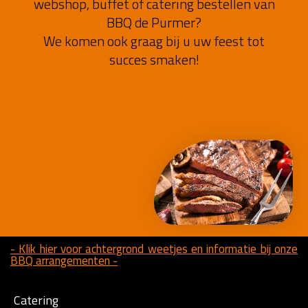
webshop, buffet of catering bestellen van
BBQ de Purmer?
We komen ook graag bij u uw feest tot
succes smaken!
- Klik hier voor achtergrond weetjes en informatie bij onze
BBQ arrangementen -
Catering